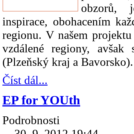
obzorů, j
inspirace, obohacením kaž
regionu. V našem projektu 
vzdálené regiony, avšak s
(Plzeňský kraj a Bavorsko).
Číst dál...
EP for YOUth
Podrobnosti
30. 9. 2012 19:44