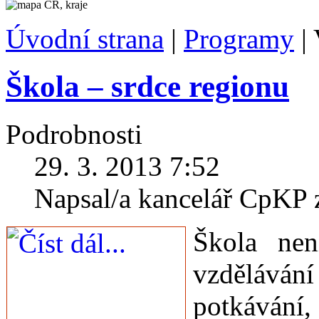
Úvodní strana
|
Programy
|
Škola – srdce regionu
Podrobnosti
29. 3. 2013 7:52
Napsal/a kancelář CpKP 
Š
kola ne
vzdělávání
potkávání